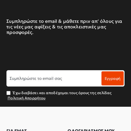
Συμπληρώστε το email & μάθετε πριν απ' όλους για
τις νέες μας αφίξεις & τις αποκλειστικές μας
προσφορές.
Συμπληρώστε
Εγγραφή
το
email
σας
Έχω διαβάσει και αποδέχομαι τους όρους της σελίδας
Πολιτική Απορρήτου
ΓΙΑ ΕΜΑΣ
Ο ΛΟΓΑΡΙΑΣΜΟΣ ΜΟΥ