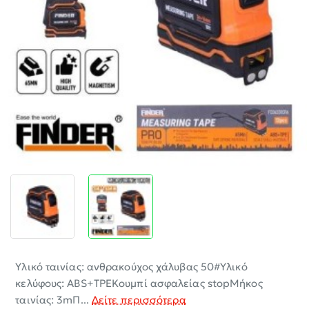
-30%
Υλικό ταινίας: ανθρακούχος χάλυβας 50#Υλικό
κελύφους: ABS+TPEΚουμπί ασφαλείας stopΜήκος
ταινίας: 3mΠ...
Δείτε περισσότερα