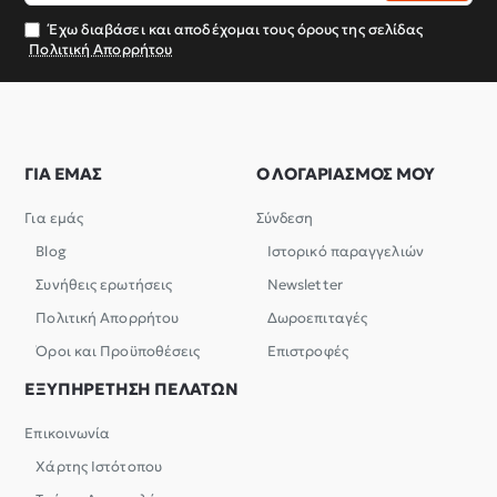
σας
Έχω διαβάσει και αποδέχομαι τους όρους της σελίδας
Πολιτική Απορρήτου
ΓΙΑ ΕΜΑΣ
Ο ΛΟΓΑΡΙΑΣΜΟΣ ΜΟΥ
Για εμάς
Σύνδεση
Blog
Ιστορικό παραγγελιών
Συνήθεις ερωτήσεις
Newsletter
Πολιτική Απορρήτου
Δωροεπιταγές
Όροι και Προϋποθέσεις
Επιστροφές
ΕΞΥΠΗΡΕΤΗΣΗ ΠΕΛΑΤΩΝ
Επικοινωνία
Χάρτης Ιστότοπου