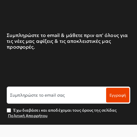
Συμπληρώστε το email & μάθετε πριν απ' όλους για
τις νέες μας αφίξεις & τις αποκλειστικές μας
προσφορές.
Συμπληρώστε
Εγγραφή
το
email
σας
Έχω διαβάσει και αποδέχομαι τους όρους της σελίδας
Πολιτική Απορρήτου