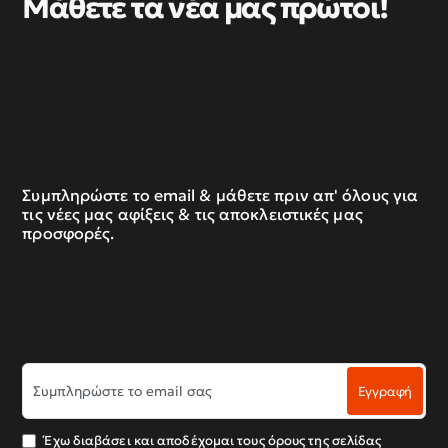
Μάθετε τα νέα μας πρώτοι!
Συμπληρώστε το email & μάθετε πριν απ' όλους για
τις νέες μας αφίξεις & τις αποκλειστικές μας
προσφορές.
Συμπληρώστε
Εγγραφή
το
email
σας
Έχω διαβάσει και αποδέχομαι τους όρους της σελίδας