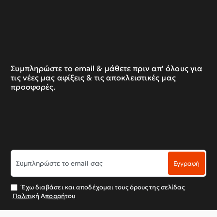
Συμπληρώστε το email & μάθετε πριν απ' όλους για
τις νέες μας αφίξεις & τις αποκλειστικές μας
προσφορές.
Συμπληρώστε
Εγγραφή
το
email
σας
Έχω διαβάσει και αποδέχομαι τους όρους της σελίδας
Πολιτική Απορρήτου