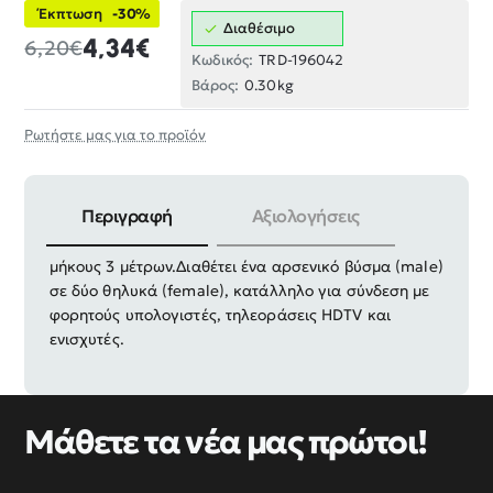
Έκπτωση
-30%
Διαθέσιμο
4,34€
6,20€
Κωδικός:
TRD-196042
Βάρος:
0.30kg
Ρωτήστε μας για το προϊόν
Περιγραφή
Αξιολογήσεις
Καλώδιο ήχου και βίντεο υψηλής ταχύτητας της SGL,
μήκους 3 μέτρων.
Διαθέτει ένα αρσενικό βύσμα (male)
σε δύο θηλυκά (female), κατάλληλο για σύνδεση με
φορητούς υπολογιστές, τηλεοράσεις HDTV και
ενισχυτές.
Μάθετε τα νέα μας πρώτοι!