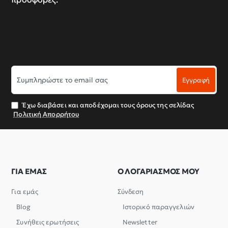
Συμπληρώστε
Εγγραφή
το
email
σας
Έχω διαβάσει και αποδέχομαι τους όρους της σελίδας
Πολιτική Απορρήτου
ΓΙΑ ΕΜΑΣ
Ο ΛΟΓΑΡΙΑΣΜΟΣ ΜΟΥ
Για εμάς
Σύνδεση
Blog
Ιστορικό παραγγελιών
Συνήθεις ερωτήσεις
Newsletter