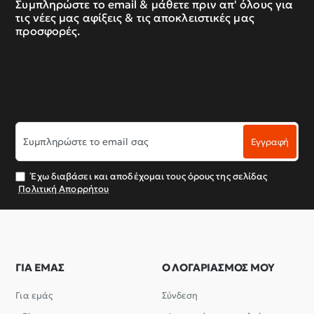
Συμπληρώστε το email & μάθετε πριν απ' όλους για
τις νέες μας αφίξεις & τις αποκλειστικές μας
προσφορές.
Συμπληρώστε
Εγγραφή
το
email
σας
Έχω διαβάσει και αποδέχομαι τους όρους της σελίδας
Πολιτική Απορρήτου
ΓΙΑ ΕΜΑΣ
Ο ΛΟΓΑΡΙΑΣΜΟΣ ΜΟΥ
Για εμάς
Σύνδεση