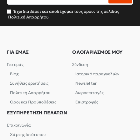
email
σας
Έχω διαβάσει και αποδέχομαι τους όρους της σελίδας
Πολιτική Απορρήτου
ΓΙΑ ΕΜΑΣ
Ο ΛΟΓΑΡΙΑΣΜΟΣ ΜΟΥ
Για εμάς
Σύνδεση
Blog
Ιστορικό παραγγελιών
Συνήθεις ερωτήσεις
Newsletter
Πολιτική Απορρήτου
Δωροεπιταγές
Όροι και Προϋποθέσεις
Επιστροφές
ΕΞΥΠΗΡΕΤΗΣΗ ΠΕΛΑΤΩΝ
Επικοινωνία
Χάρτης Ιστότοπου