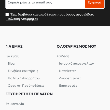
Εγγραφή
το
email
σας
Έχω διαβάσει και αποδέχομαι τους όρους της σελίδας
Πολιτική Απορρήτου
ΓΙΑ ΕΜΑΣ
Ο ΛΟΓΑΡΙΑΣΜΟΣ ΜΟΥ
Για εμάς
Σύνδεση
Blog
Ιστορικό παραγγελιών
Συνήθεις ερωτήσεις
Newsletter
Πολιτική Απορρήτου
Δωροεπιταγές
Όροι και Προϋποθέσεις
Επιστροφές
ΕΞΥΠΗΡΕΤΗΣΗ ΠΕΛΑΤΩΝ
Επικοινωνία