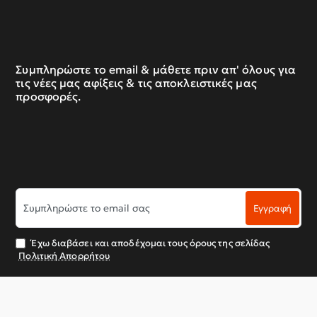
Συμπληρώστε το email & μάθετε πριν απ' όλους για
τις νέες μας αφίξεις & τις αποκλειστικές μας
προσφορές.
Συμπληρώστε
Εγγραφή
το
email
σας
Έχω διαβάσει και αποδέχομαι τους όρους της σελίδας
Πολιτική Απορρήτου