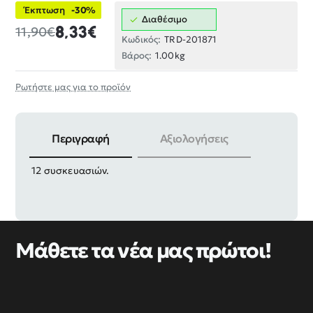
Έκπτωση
-30%
Διαθέσιμο
8,33€
11,90€
Κωδικός:
TRD-201871
Βάρος:
1.00kg
Ρωτήστε μας για το προϊόν
Περιγραφή
Αξιολογήσεις
Σετ εξάγωνη βίδα με παξιμάδι γαλβανιζέ, σε πακέτο
12 συσκευασιών.
Μάθετε τα νέα μας πρώτοι!