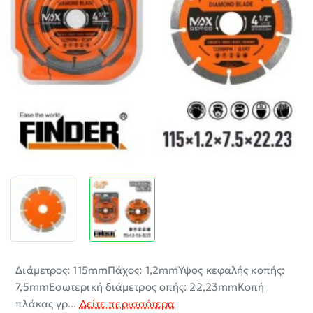
-30%
Διάμετρος: 115mmΠάχος: 1,2mmΎψος κεφαλής κοπής:
7,5mmΕσωτερική διάμετρος οπής: 22,23mmΚοπή
πλάκας γρ...
Δείτε περισσότερα