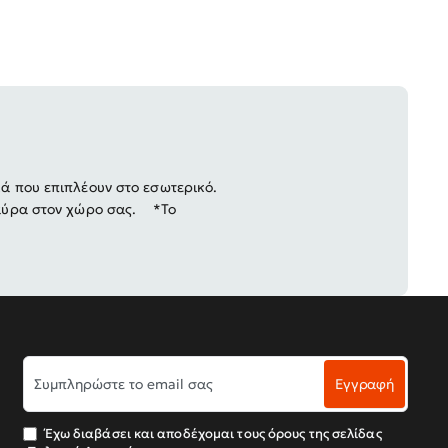
κά που επιπλέουν στο εσωτερικό.
η αύρα στον χώρο σας. *Το
Συμπληρώστε
Εγγραφή
το
email
σας
Έχω διαβάσει και αποδέχομαι τους όρους της σελίδας