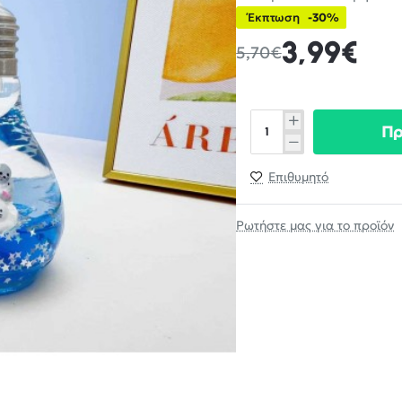
Έκπτωση
-30%
3,99€
5,70€
Π
Επιθυμητό
Ρωτήστε μας για το προϊόν