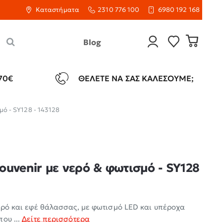
Καταστήματα
2310 776 100
6980 192 168
Blog
70€
ΘΈΛΕΤΕ ΝΑ ΣΑΣ ΚΑΛΈΣΟΥΜΕ;
μό - SY128 - 143128
ouvenir με νερό & φωτισμό - SY128
νερό και εφέ θάλασσας, με φωτισμό LED και υπέροχα
ου ...
Δείτε περισσότερα