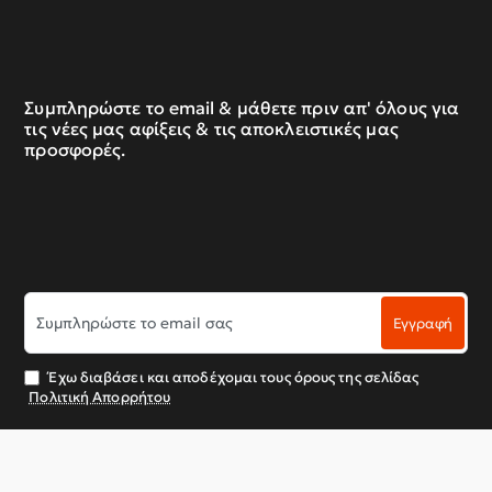
Συμπληρώστε το email & μάθετε πριν απ' όλους για
τις νέες μας αφίξεις & τις αποκλειστικές μας
προσφορές.
Συμπληρώστε
Εγγραφή
το
email
σας
Έχω διαβάσει και αποδέχομαι τους όρους της σελίδας
Πολιτική Απορρήτου