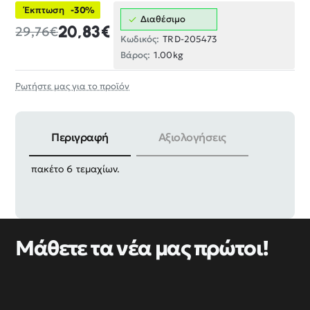
Έκπτωση
-30%
Διαθέσιμο
20,83€
29,76€
Κωδικός:
TRD-205473
Βάρος:
1.00kg
Ρωτήστε μας για το προϊόν
Περιγραφή
Αξιολογήσεις
Γωνία στήριξης ραφιού σιδερένια, λευκή με μοτίβο,
πακέτο 6 τεμαχίων.
Μάθετε τα νέα μας πρώτοι!