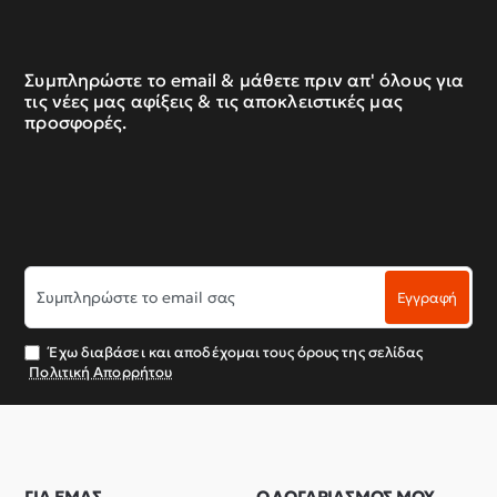
Συμπληρώστε το email & μάθετε πριν απ' όλους για
τις νέες μας αφίξεις & τις αποκλειστικές μας
προσφορές.
Συμπληρώστε
Εγγραφή
το
email
σας
Έχω διαβάσει και αποδέχομαι τους όρους της σελίδας
Πολιτική Απορρήτου
ΓΙΑ ΕΜΑΣ
Ο ΛΟΓΑΡΙΑΣΜΟΣ ΜΟΥ