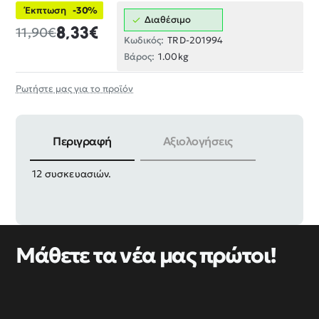
Έκπτωση
-30%
Διαθέσιμο
8,33€
11,90€
Κωδικός:
TRD-201994
Βάρος:
1.00kg
Ρωτήστε μας για το προϊόν
Περιγραφή
Αξιολογήσεις
Σετ βίδα σταυρός με παξιμάδι γαλβανιζέ, σε πακέτο
12 συσκευασιών.
Μάθετε τα νέα μας πρώτοι!