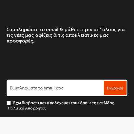
Συμπληρώστε το email & μάθετε πριν απ' όλους για
τις νέες μας αφίξεις & τις αποκλειστικές μας
προσφορές.
Συμπληρώστε
Εγγραφή
το
email
σας
Έχω διαβάσει και αποδέχομαι τους όρους της σελίδας
Πολιτική Απορρήτου