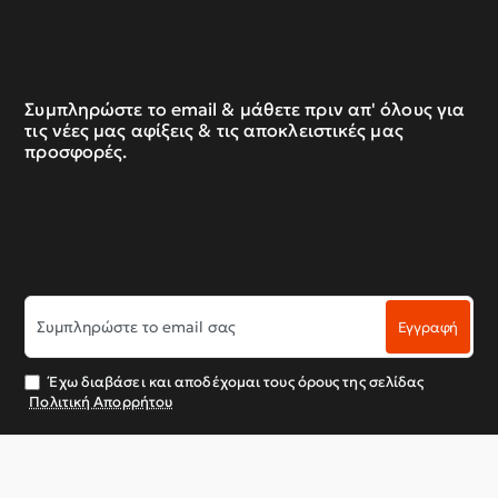
Συμπληρώστε το email & μάθετε πριν απ' όλους για
τις νέες μας αφίξεις & τις αποκλειστικές μας
προσφορές.
Συμπληρώστε
Εγγραφή
το
email
σας
Έχω διαβάσει και αποδέχομαι τους όρους της σελίδας
Πολιτική Απορρήτου