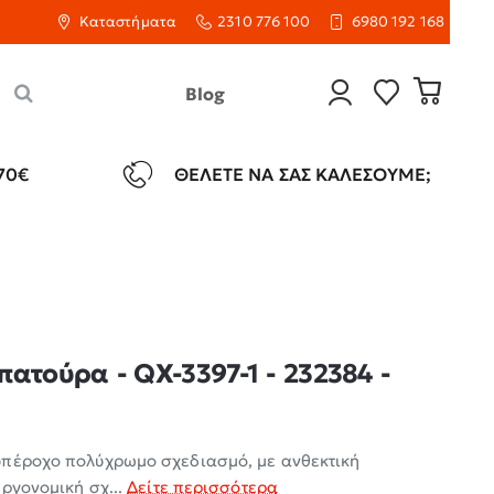
Καταστήματα
2310 776 100
6980 192 168
Blog
70€
ΘΈΛΕΤΕ ΝΑ ΣΑΣ ΚΑΛΈΣΟΥΜΕ;
ατούρα - QX-3397-1 - 232384 -
υπέροχο πολύχρωμο σχεδιασμό, με ανθεκτική
ργονομική σχ...
Δείτε περισσότερα