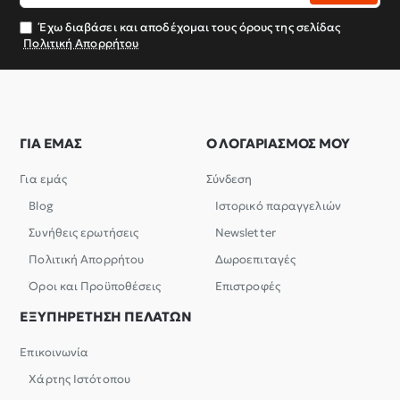
email
σας
Έχω διαβάσει και αποδέχομαι τους όρους της σελίδας
Πολιτική Απορρήτου
ΓΙΑ ΕΜΑΣ
Ο ΛΟΓΑΡΙΑΣΜΟΣ ΜΟΥ
Για εμάς
Σύνδεση
Blog
Ιστορικό παραγγελιών
Συνήθεις ερωτήσεις
Newsletter
Πολιτική Απορρήτου
Δωροεπιταγές
Όροι και Προϋποθέσεις
Επιστροφές
ΕΞΥΠΗΡΕΤΗΣΗ ΠΕΛΑΤΩΝ
Επικοινωνία
Χάρτης Ιστότοπου