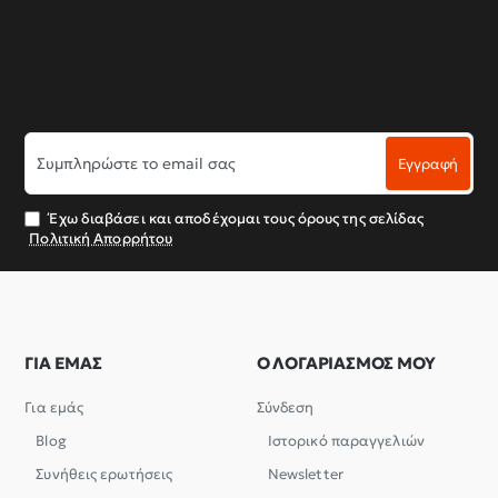
Συμπληρώστε
Εγγραφή
το
email
σας
Έχω διαβάσει και αποδέχομαι τους όρους της σελίδας
Πολιτική Απορρήτου
ΓΙΑ ΕΜΑΣ
Ο ΛΟΓΑΡΙΑΣΜΟΣ ΜΟΥ
Για εμάς
Σύνδεση
Blog
Ιστορικό παραγγελιών
Συνήθεις ερωτήσεις
Newsletter