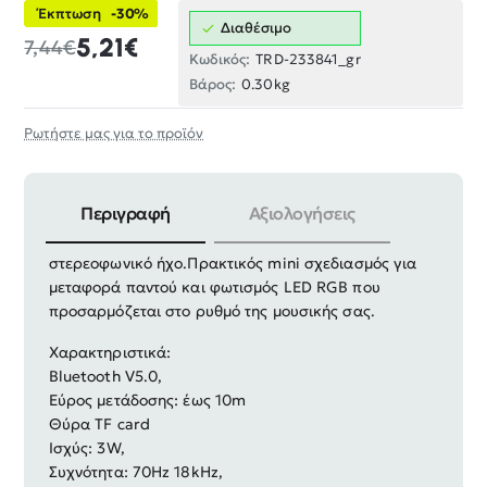
Έκπτωση
-30%
Διαθέσιμο
5,21€
7,44€
Κωδικός:
TRD-233841_gr
Βάρος:
0.30kg
Ρωτήστε μας για το προϊόν
Περιγραφή
Αξιολογήσεις
Ασύρματο ηχείο Bluetooth με υψηλής ποιότητας
στερεοφωνικό ήχο.
Πρακτικός mini σχεδιασμός για
μεταφορά παντού και φωτισμός LED RGB που
προσαρμόζεται στο ρυθμό της μουσικής σας.
Χαρακτηριστικά:
Bluetooth V5.0,
Εύρος μετάδοσης: έως 10m
Θύρα TF card
Ισχύς: 3W,
Συχνότητα: 70Hz 18kHz,