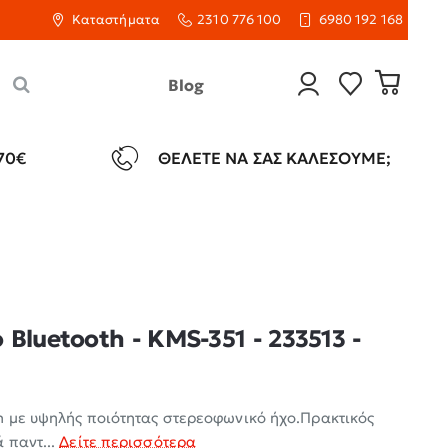
Καταστήματα
2310 776 100
6980 192 168
Blog
70€
ΘΈΛΕΤΕ ΝΑ ΣΑΣ ΚΑΛΈΣΟΥΜΕ;
Bluetooth - KMS-351 - 233513 -
h με υψηλής ποιότητας στερεοφωνικό ήχο.Πρακτικός
 παντ...
Δείτε περισσότερα