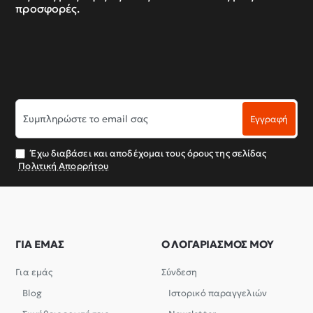
προσφορές.
Συμπληρώστε
Εγγραφή
το
email
σας
Έχω διαβάσει και αποδέχομαι τους όρους της σελίδας
Πολιτική Απορρήτου
ΓΙΑ ΕΜΑΣ
Ο ΛΟΓΑΡΙΑΣΜΟΣ ΜΟΥ
Για εμάς
Σύνδεση
Blog
Ιστορικό παραγγελιών